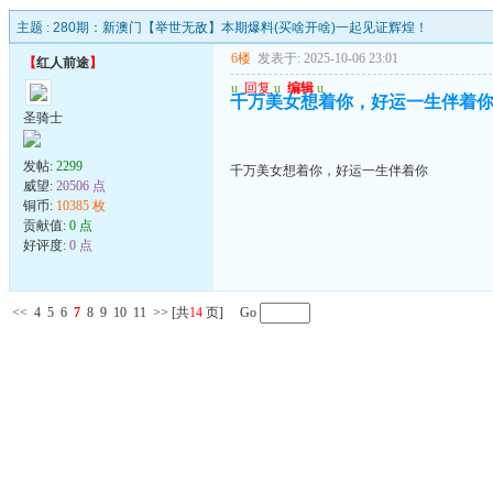
主题 :
280期：新澳门【举世无敌】本期爆料(买啥开啥)一起见证辉煌！
6楼
发表于: 2025-10-06 23:01
【
红人前途
】
u
回复
u
编辑
u
千万美女想着你，好运一生伴着
圣骑士
发帖:
2299
千万美女想着你，好运一生伴着你
威望:
20506 点
铜币:
10385 枚
贡献值:
0 点
好评度:
0 点
<<
4
5
6
7
8
9
10
11
>>
[共
14
页] Go